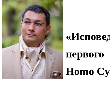
«Испове
первого
Homo
Cy