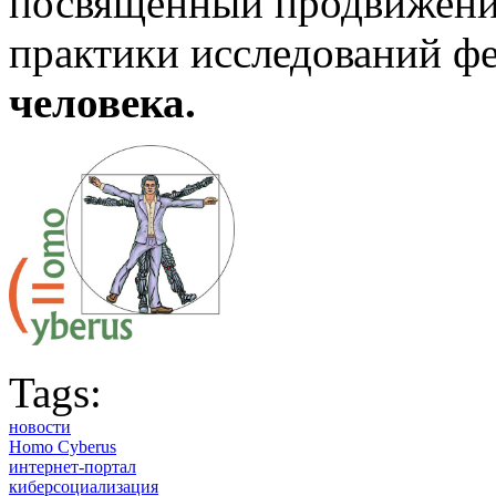
посвященный продвижени
практики исследований ф
человека.
Tags:
новости
Homo Cyberus
интернет-портал
киберсоциализация