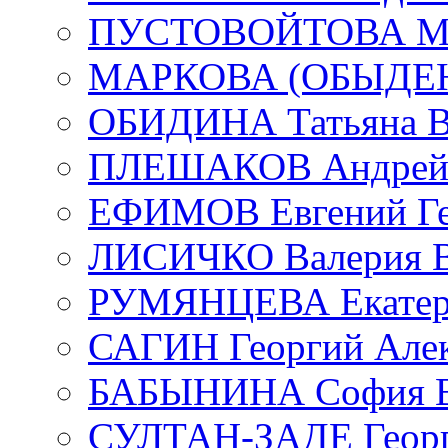
ПУСТОВОЙТОВА Мар
МАРКОВА (ОБЫДЕНК
ОБИДИНА Татьяна В
ПЛЕШАКОВ Андрей 
ЕФИМОВ Евгений Ге
ЛИСИЧКО Валерия В
РУМЯНЦЕВА Екатери
САГИН Георгий Алек
БАБЫНИНА София В
СУЛТАН-ЗАДЕ Георг