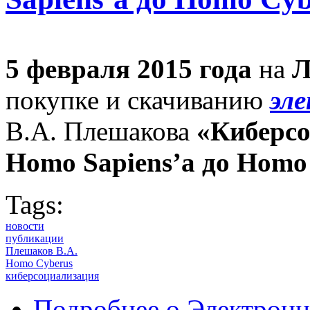
5 февраля 2015 года
на
Л
покупке и скачиванию
эл
В.А. Плешакова
«Киберсо
Homo Sapiens’а до Homo 
Tags:
новости
публикации
Плешаков В.А.
Homo Cyberus
киберсоциализация
Подробнее
о Электронн