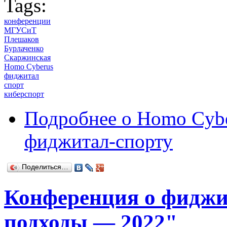
Tags:
конференции
МГУСиТ
Плешаков
Бурлаченко
Скаржинская
Homo Cyberus
фиджитал
спорт
киберспорт
Подробнее
о Homo Cyber
фиджитал-спорту
Поделиться…
Конференция о фиджи
подходы — 2022"