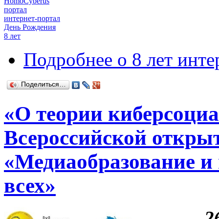
HomoCyberus
портал
интернет-портал
День Рождения
8 лет
Подробнее
о 8 лет инт
Поделиться…
«О теории киберсоци
Всероссийской откры
«Медиаобразование и 
всех»
2