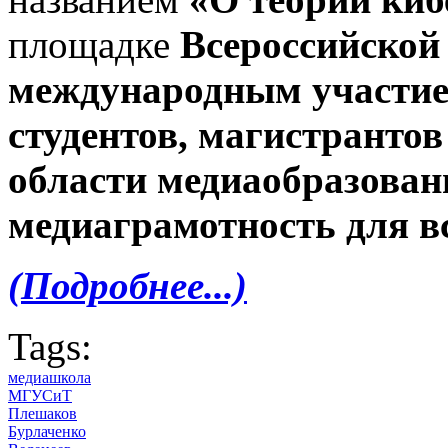
площадке
Всероссийской
международным участием
студентов, магистрантов
области медиаобразован
медиаграмотность для вс
(Подробнее...)
Tags:
медиашкола
МГУСиТ
Плешаков
Бурлаченко