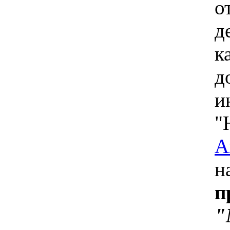
о
д
к
д
и
"
А
н
п
"