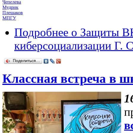
Чепелева
Мудрик
Плешаков
МПГУ
Подробнее
о Защиты ВК
киберсоциализации Г. С
Поделиться…
Классная встреча в 
1
п
в