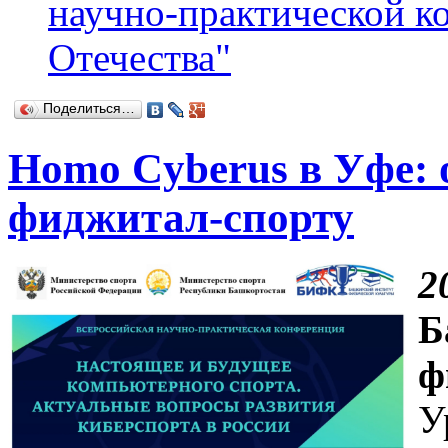
научно-практической 
Отечества"
Поделиться…
Homo Cyberus в Уфе: 
фиджитал-спорту
2
Б
ф
У