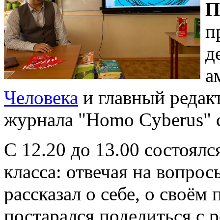
П
п
д
а
Человека
и главный редак
журнала "Homo Cyberus" 
С 12.20 до 13.00 состоял
класса: отвечая на вопро
рассказал о себе, о своём
постарался поделиться с