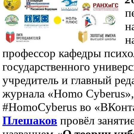
п
н
н
профессор кафедры психо
государственного универс
учредитель и главный ред
журнала «Homo Cyberus»,
#HomoCyberus во «ВКонт
Плешаков
провёл занятие
названием
«О теории киб