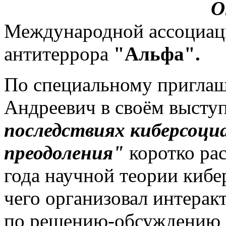
О
Международной ассоциаци
антитеррора
"Альфа".
По специальному пригла
Андреевич в своём высту
последствиях киберсоци
преодоления"
коротко рас
года научной теории кибе
чего организовал интерак
по решению-обсуждению о