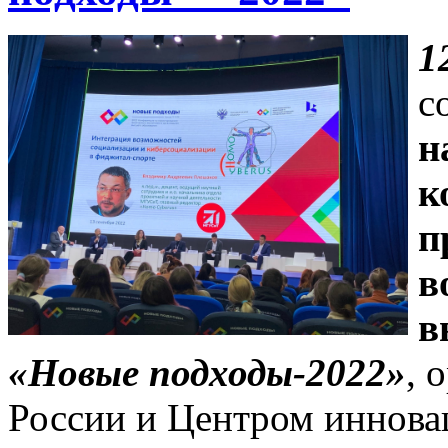
1
с
н
к
п
в
в
«Новые подходы-2022»
, 
России и Центром иннов