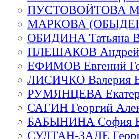
ПУСТОВОЙТОВА Мар
МАРКОВА (ОБЫДЕНК
ОБИДИНА Татьяна В
ПЛЕШАКОВ Андрей 
ЕФИМОВ Евгений Ге
ЛИСИЧКО Валерия В
РУМЯНЦЕВА Екатери
САГИН Георгий Алек
БАБЫНИНА София В
СУЛТАН-ЗАДЕ Георг