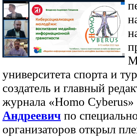
п
н
н
п
М
университета спорта и т
создатель и главный редак
журнала «Homo Cyberus»
Андреевич
по специальн
организаторов открыл пл