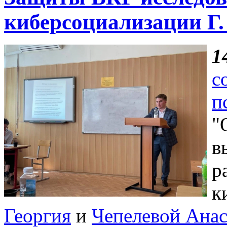
киберсоциализации Г.
1
с
п
"
в
р
к
Георгия
и
Чепелевой Анас