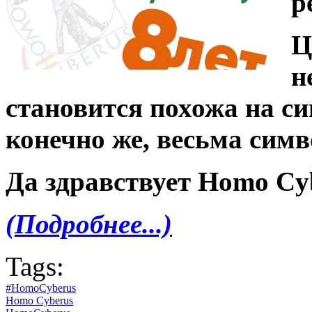
р
Ц
н
становится похожа на си
конечно же, весьма сим
Да здравствует Homo Cy
(Подробнее...)
Tags:
#HomoCyberus
Homo Cyberus