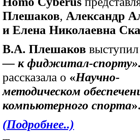
Homo Cyberus
представл
Плешаков
,
Александр А
и Елена Николаевна Ск
В.А. Плешаков
выступил
—
к фиджитал-спорту»
рассказала о
«
Научно-
методическом обеспечени
компьютерного спорта
»
(Подробнее..)