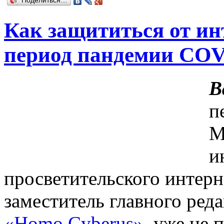
Поделиться…
Как защититься от и
период пандемии COV
В
п
М
и
просветительского интер
заместитель главного ред
«Homo Cyberus»
, уже не 