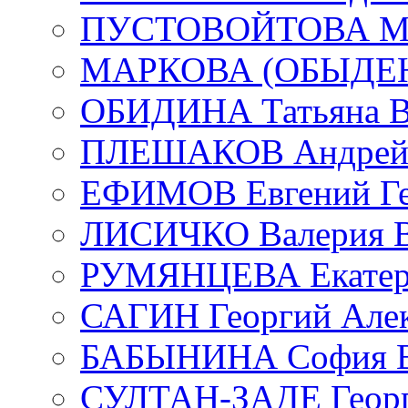
ПУСТОВОЙТОВА Мар
МАРКОВА (ОБЫДЕНК
ОБИДИНА Татьяна В
ПЛЕШАКОВ Андрей 
ЕФИМОВ Евгений Ге
ЛИСИЧКО Валерия В
РУМЯНЦЕВА Екатери
САГИН Георгий Алек
БАБЫНИНА София В
СУЛТАН-ЗАДЕ Георг