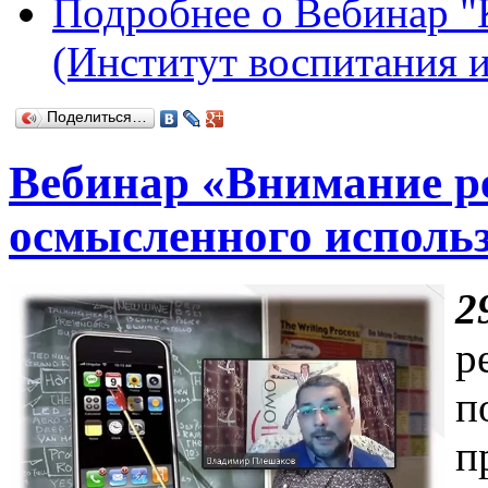
Подробнее
о Вебинар "
(Институт воспитания и
Поделиться…
Вебинар «Внимание р
осмысленного использ
2
р
п
п