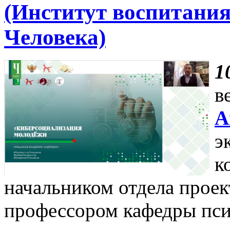
(Институт воспитания
Человека)
1
в
А
э
к
начальником отдела проек
профессором кафедры пс