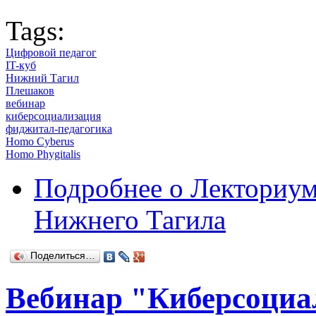
Tags:
Цифровой педагог
IT-куб
Нижний Тагил
Плешаков
вебинар
киберсоциализация
фиджитал-педагогика
Homo Cyberus
Homo Phygitalis
Подробнее
о Лекториум
Нижнего Тагила
Поделиться…
Вебинар "Киберсоциа