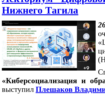
Нижнего Тагила
2
о
«
ц
(
«Киберсоциализация и обра
выступил
Плешаков Владими