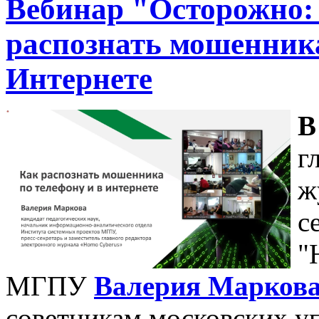
Вебинар "Осторожно:
распознать мошенника
Интернете
В
г
ж
с
"
МГПУ
Валерия Марков
советникам московских уп