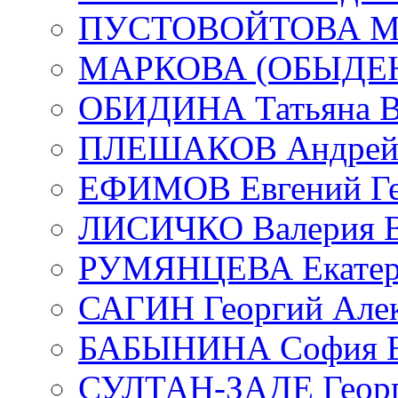
ПУСТОВОЙТОВА Мар
МАРКОВА (ОБЫДЕНК
ОБИДИНА Татьяна В
ПЛЕШАКОВ Андрей 
ЕФИМОВ Евгений Ге
ЛИСИЧКО Валерия В
РУМЯНЦЕВА Екатери
САГИН Георгий Алек
БАБЫНИНА София В
СУЛТАН-ЗАДЕ Георг