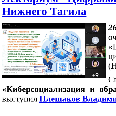
Нижнего Тагила
2
о
«
ц
(
«Киберсоциализация и обра
выступил
Плешаков Владими