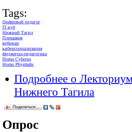
Tags:
Цифровой педагог
IT-куб
Нижний Тагил
Плешаков
вебинар
киберсоциализация
фиджитал-педагогика
Homo Cyberus
Homo Phygitalis
Подробнее
о Лекториум
Нижнего Тагила
Поделиться…
Опрос