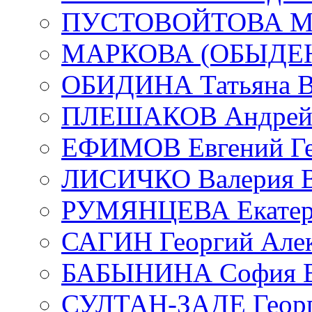
ПУСТОВОЙТОВА Мар
МАРКОВА (ОБЫДЕНК
ОБИДИНА Татьяна В
ПЛЕШАКОВ Андрей 
ЕФИМОВ Евгений Ге
ЛИСИЧКО Валерия В
РУМЯНЦЕВА Екатери
САГИН Георгий Алек
БАБЫНИНА София В
СУЛТАН-ЗАДЕ Георг