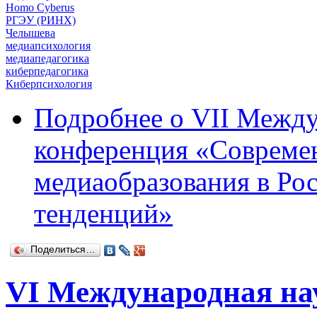
Homo Cyberus
РГЭУ (РИНХ)
Челышева
медиапсихология
медиапедагогика
киберпедагогика
Киберпсихология
Подробнее
о VII Между
конференция «Современ
медиаобразования в Ро
тенденций»
Поделиться…
VI Международная на