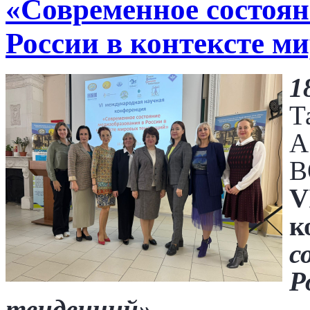
«Современное состоян
России в контексте м
1
Т
А
В
V
к
с
Р
тенденций».