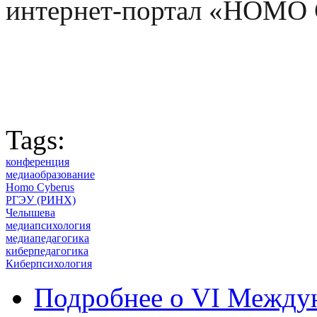
интернет-портал «HOMO
Tags:
конференция
медиаобразование
Homo Cyberus
РГЭУ (РИНХ)
Челышева
медиапсихология
медиапедагогика
киберпедагогика
Киберпсихология
Подробнее
о VI Междун