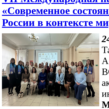
«Современное состоян
России в контексте м
2
Т
А
В
а
и
М