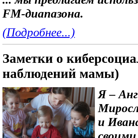
FM
-диапазона.
(Подробнее...)
Заметки о киберсоциа
наблюдений мамы)
Я – Ан
Миросла
и Ивана
своими