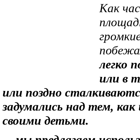
Как час
площад
громкие
побежал
легко п
или в т
или поздно сталкивают
задумались над тем, ка
своими детьми.
...
мы предлагаем исполь