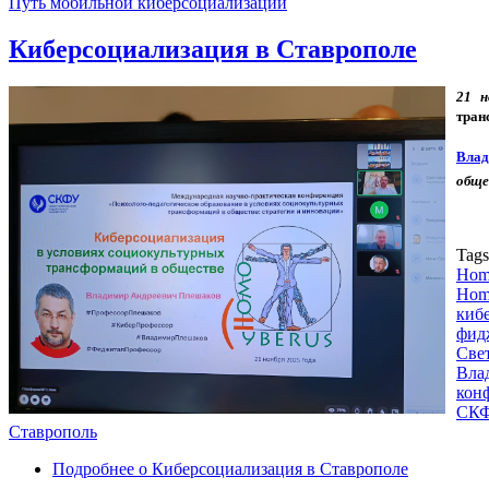
Путь мобильной киберсоциализации
Киберсоциализация в Ставрополе
21 н
тран
Влад
обще
Tag
Hom
Homo
киб
фид
Све
Вла
кон
СК
Ставрополь
Подробнее
о Киберсоциализация в Ставрополе