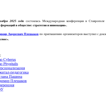
оября 2025 года
состоялась Международная конференция в Ставропол
сформаций в обществе: стратегии и инновации».
имир Андреевич Плешаков
по приглашению организаторов выступил с док
стве».
s:
o Cyberus
 Phygitalis
ерсоциализация
житал-педагогика
тлана Пашина
димир Плешаков
ференция
ФУ