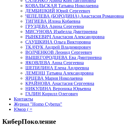
САЛЕНКО Арина Константиновна
КОВАЛЬСКАЯ Татьяна Николаевна
ДЕМБИЦКИЙ Юрий Сергеевич
ЧЕПЕЛЕВА (БОРОДИНА) Анастасия Романовна
ТИГИЕВА Илона Кобаевна
ГРУЗДЕВА Арина Сергеевна
МИСУНОВА Изабелла Дмитриевна
РЫНКЕВИЧ Анастасия Александровна
САУШКИНА Ольга Викторовна
ТКАЧУК Андрей Владимирович
ВОЛЧЕНКОВ Леонид Сергеевич
ВЫШЕГОРОДЦЕВА Ева Дмитриевна
ЯКОВЛЕВА Анна Сергеевна
ЩЕПИЛИНА Елена Андреевна
ЛЕМЕНЦ Татьяна Александровна
ЯРЦЕВА Мария Николаевна
КРАЙНОВА Анастасия Сергеевна
НИКУЛИНА Вероника Юрьевна
ГАЛИН Кирилл Олегович
Контакты
Журнал "Homo Cyberus"
Юмор ( =
КиберПоколение